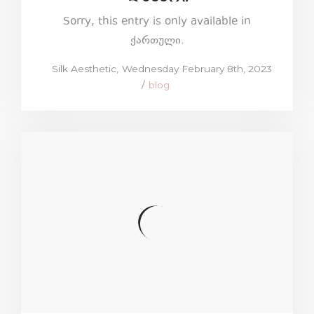
Sorry, this entry is only available in
ქართული.
Posted
by
Silk Aesthetic
Wednesday February 8th, 2023
on
Posted
blog
in