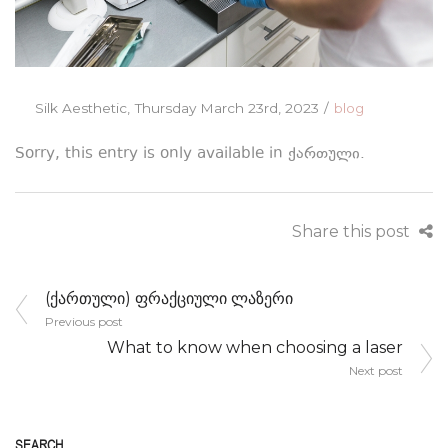
Posted
Posted
By
Silk Aesthetic
Thursday March 23rd, 2023
blog
on
in
Sorry, this entry is only available in
ქართული
.
Share this post
Post
(ქართული) ფრაქციული ლაზერი
navigation
Previous post
What to know when choosing a laser
Next post
SEARCH