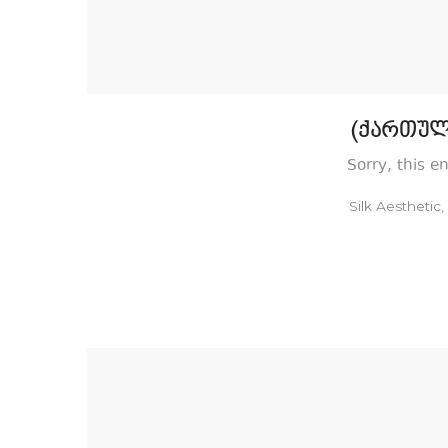
(ქართულ
Sorry, this e
by
Silk Aesthetic