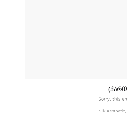
(ქართ
Sorry, this e
by
Silk Aesthetic