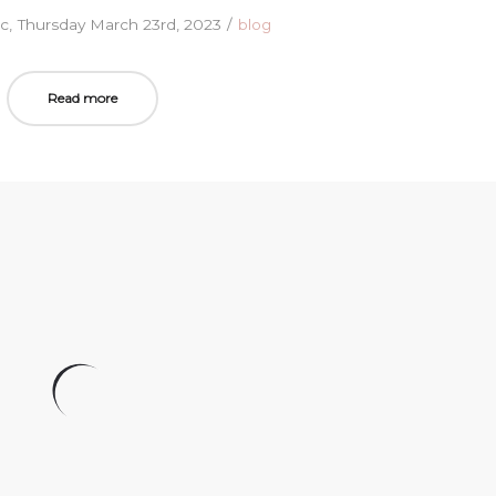
Posted
Posted
ic
Thursday March 23rd, 2023
blog
on
in
Read more