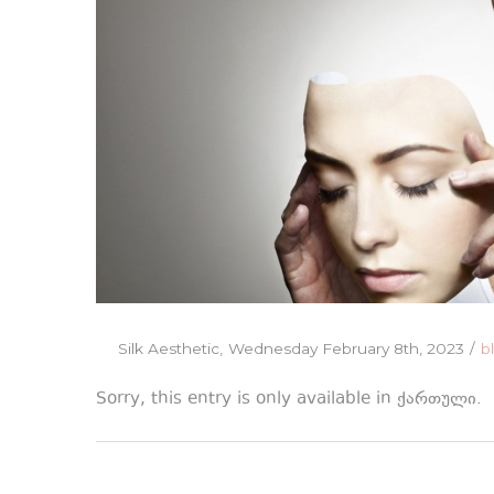
|
|
SilkAesthetic
SilkAesthetic
Posted
P
By
Silk Aesthetic
Wednesday February 8th, 2023
b
on
in
Sorry, this entry is only available in
ქართული
.