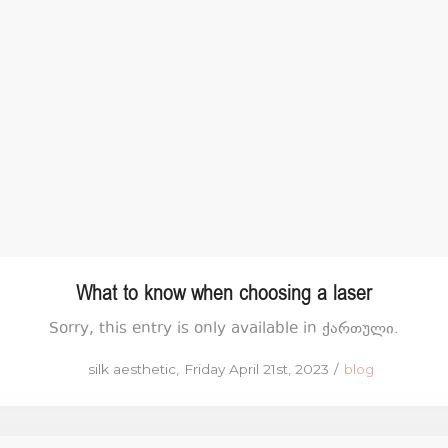
What to know when choosing a laser
Sorry, this entry is only available in ქართული.
Posted
Posted
by
silk aesthetic
Friday April 21st, 2023
blog
on
in