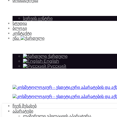
მომსახურება
სერვის ცენტრი
აქსესუარების
სტუდია
და
ბლოგი
კონტაქტი
ენა:
იმპორტიორი
აქსესუარების
ქართული
English
Русский
|
იმპორტიორი
SilkAesthetic
|
ჩვენ შესახებ
აპარატები
ლაზერული ეპილაციის აპარატურა