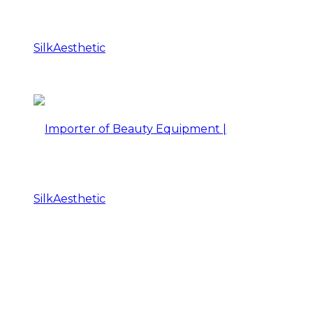
Importer
of
Beauty
Importer