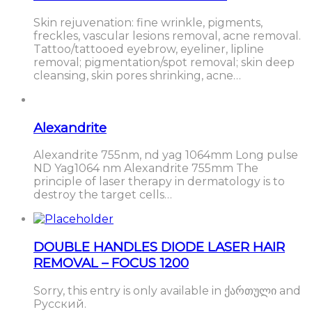
Skin rejuvenation: fine wrinkle, pigments,
freckles, vascular lesions removal, acne removal.
Tattoo/tattooed eyebrow, eyeliner, lipline
removal; pigmentation/spot removal; skin deep
cleansing, skin pores shrinking, acne…
Alexandrite
Alexandrite 755nm, nd yag 1064mm Long pulse
ND Yag1064 nm Alexandrite 755mm The
principle of laser therapy in dermatology is to
destroy the target cells…
DOUBLE HANDLES DIODE LASER HAIR
REMOVAL – FOCUS 1200
Sorry, this entry is only available in ქართული and
Русский.