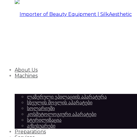
Importer
of
Importer
About Us
Beauty
of
Machines
ლაზერული ეპილაციის აპარატურა
Equipment
სხეულის მოვლის აპარატები
Beauty
სოლარიუმი
კოსმეტოლოგიური აპარატები
სტერილიზაცია
აქსესუარები
|
Preparations
Equipment