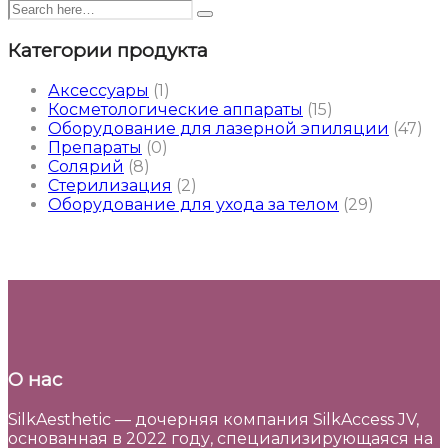
Категории продукта
Аксессуары
(1)
Косметологические аппараты
(15)
Оборудование для лазерной эпиляции
(47)
Препараты
(0)
Солярий
(8)
Стерилизация
(2)
Оборудование для ухода за телом
(29)
О нас
SilkAesthetic — дочерняя компания SilkAccess JV,
основанная в 2022 году, специализирующаяся на