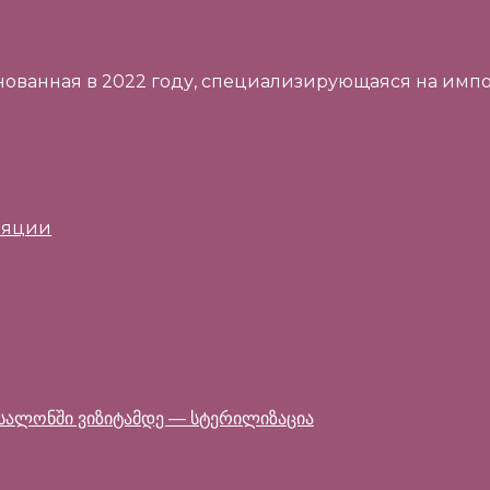
 основанная в 2022 году, специализирующаяся на им
ляции
ს სალონში ვიზიტამდე — სტერილიზაცია