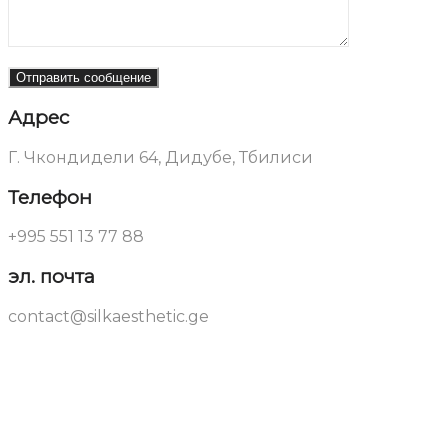
Адрес
Г. Чкондидели 64, Дидубе, Тбилиси
Телефон
+995 551 13 77 88
эл. почта
contact@silkaesthetic.ge