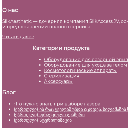
О нас
SilkAesthetic — дочерняя компания SilkAccess JV,
и предоставлении полного сервиса.
Читать далее
Категории продукта
Оборудование для лазерной эпи
Оборудование для ухода за телом
Косметологические аппараты
Стерилизация
Аксессуары
Блог
Что нужно знать при выборе лазера
(ქართული) ის რაც ყველამ უნდა იცოდეს, სილამაზი
(ქართული) ფრაქციული ლაზერი
(ქართული) სტერილიზაცია