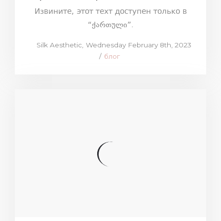
Извините, этот техт доступен только в
“ქართული”.
Posted
by
Silk Aesthetic
Wednesday February 8th, 2023
on
Posted
блог
in