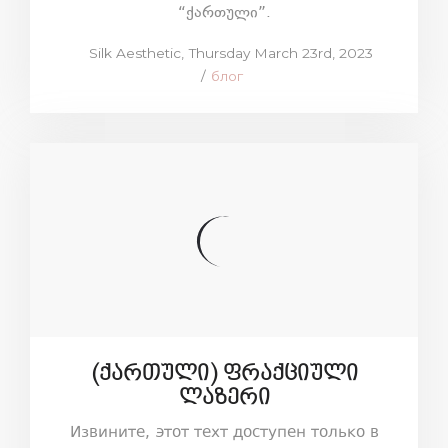
“ქართული”.
Posted
by
Silk Aesthetic
Thursday March 23rd, 2023
on
Posted
блог
in
(ქართული) ფრაქციული
ლაზერი
Извините, этот техт доступен только в