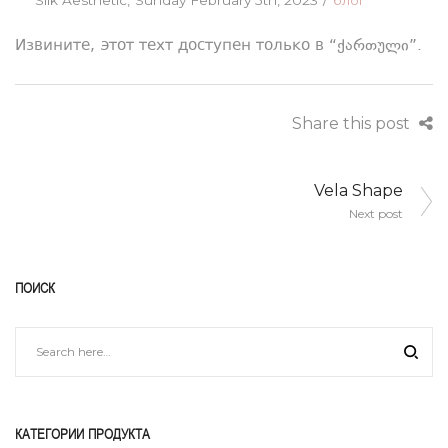
on
in
Извините, этот техт доступен только в “
ქართული
”.
Share this post
Навигация
Vela Shape
по
Next post
записям
ПОИСК
КАТЕГОРИИ ПРОДУКТА