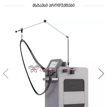
ᲛᲡᲒᲐᲕᲡᲘ ᲞᲠᲝᲓᲣᲥᲢᲔᲑᲘ