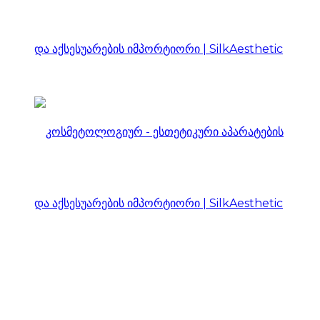
კოსმეტოლოგიურ
–
ესთეტიკური
კოსმეტოლოგიურ