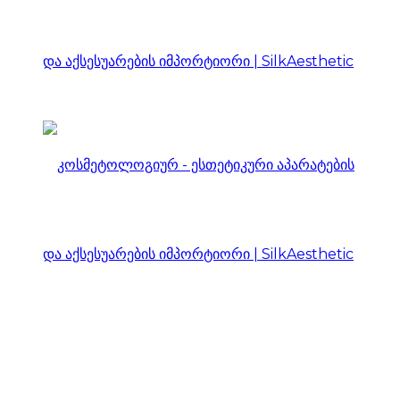
კოსმეტოლოგიურ
–
ესთეტიკური
კოსმეტოლოგიურ