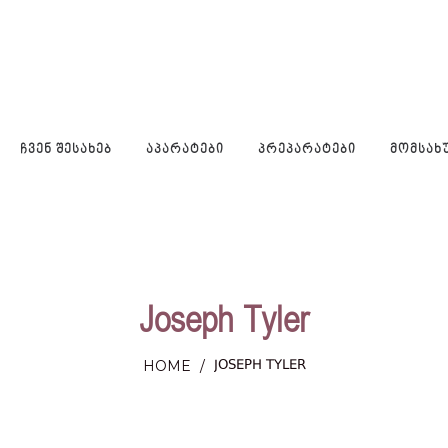
ᲩᲕᲔᲜ ᲨᲔᲡᲐᲮᲔᲑ
ᲐᲞᲐᲠᲐᲢᲔᲑᲘ
ᲞᲠᲔᲞᲐᲠᲐᲢᲔᲑᲘ
ᲛᲝᲛᲡᲐᲮ
Joseph Tyler
JOSEPH TYLER
HOME
/