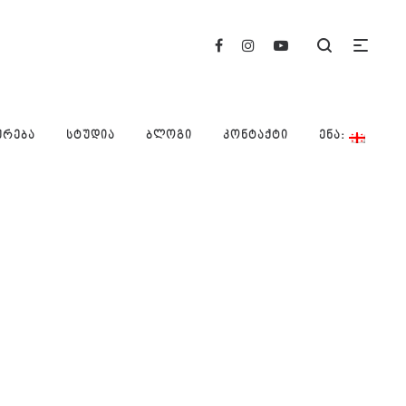
ᲣᲠᲔᲑᲐ
ᲡᲢᲣᲓᲘᲐ
ᲑᲚᲝᲒᲘ
ᲙᲝᲜᲢᲐᲥᲢᲘ
ᲔᲜᲐ: