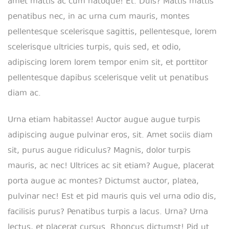
amet mattis ac cum natoque! Et. Duis? Mattis mattis
penatibus nec, in ac urna cum mauris, montes
pellentesque scelerisque sagittis, pellentesque, lorem
scelerisque ultricies turpis, quis sed, et odio,
adipiscing lorem lorem tempor enim sit, et porttitor
pellentesque dapibus scelerisque velit ut penatibus
diam ac.
Urna etiam habitasse! Auctor augue augue turpis
adipiscing augue pulvinar eros, sit. Amet sociis diam
sit, purus augue ridiculus? Magnis, dolor turpis
mauris, ac nec! Ultrices ac sit etiam? Augue, placerat
porta augue ac montes? Dictumst auctor, platea,
pulvinar nec! Est et pid mauris quis vel urna odio dis,
facilisis purus? Penatibus turpis a lacus. Urna? Urna
lectus, et placerat cursus. Rhoncus dictumst! Pid ut