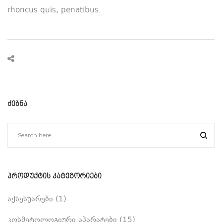
rhoncus quis, penatibus.
ᲫᲔᲑᲜᲐ
ᲞᲠᲝᲓᲣᲥᲢᲘᲡ ᲙᲐᲢᲔᲒᲝᲠᲘᲔᲑᲘ
აქსესუარები
(1)
კოსმეტოლოგიური აპარატები
(15)