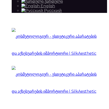
ქართული
English
Русский
SilkAesthetic
იმპორტიორი
|
SilkAesthetic