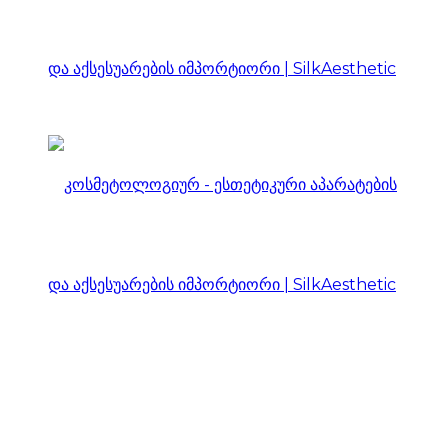
კოსმეტოლოგიურ
–
ესთეტიკური
კოსმეტოლოგიურ