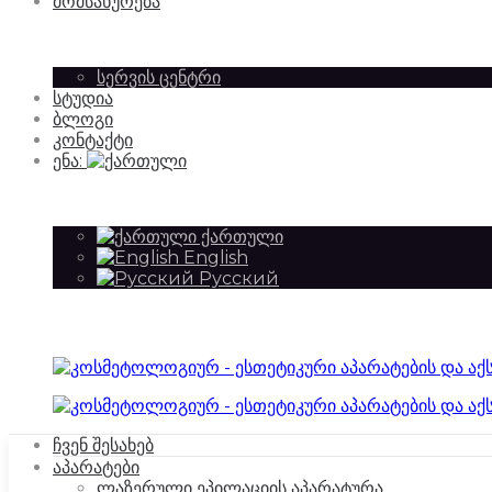
მომსახურება
სერვის ცენტრი
აქსესუარების
სტუდია
და
ბლოგი
კონტაქტი
ენა:
იმპორტიორი
აქსესუარების
ქართული
English
Русский
|
იმპორტიორი
SilkAesthetic
|
ჩვენ შესახებ
აპარატები
ლაზერული ეპილაციის აპარატურა