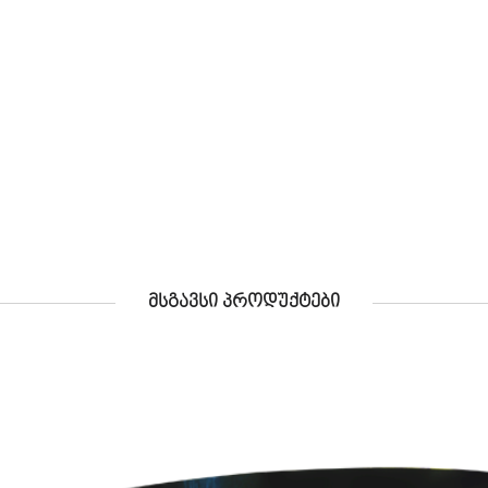
ᲛᲡᲒᲐᲕᲡᲘ ᲞᲠᲝᲓᲣᲥᲢᲔᲑᲘ