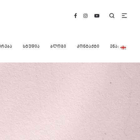
ᲣᲠᲔᲑᲐ
ᲡᲢᲣᲓᲘᲐ
ᲑᲚᲝᲒᲘ
ᲙᲝᲜᲢᲐᲥᲢᲘ
ᲔᲜᲐ: