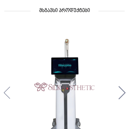
ᲛᲡᲒᲐᲕᲡᲘ ᲞᲠᲝᲓᲣᲥᲢᲔᲑᲘ