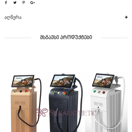
აღწერა
ᲛᲡᲒᲐᲕᲡᲘ ᲞᲠᲝᲓᲣᲥᲢᲔᲑᲘ